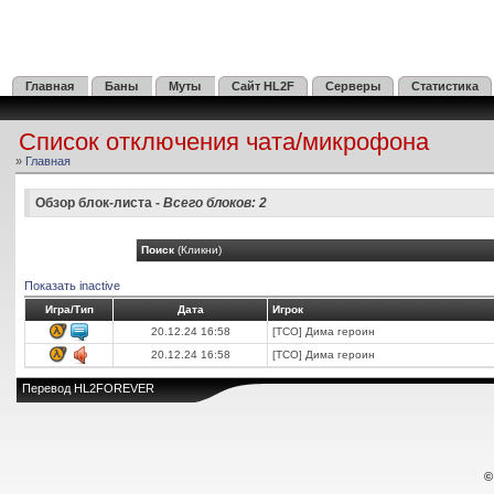
Главная
Баны
Муты
Сайт HL2F
Серверы
Статистика
Список отключения чата/микрофона
»
Главная
Обзор блок-листа -
Всего блоков: 2
Поиск
(Кликни)
Показать inactive
Игра/Тип
Дата
Игрок
20.12.24 16:58
[TCO] Дима героин
20.12.24 16:58
[TCO] Дима героин
Перевод
HL2FOREVER
©