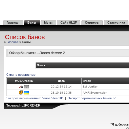
Главная
Баны
Муты
Сайт HL2F
Серверы
Статистика
Список банов
»
Главная
»
Баны
Обзор банлиста -
Всего банов: 2
Поиск...
Скрыть неактивные
МОД/Страна
Дата
Игрок
20.12.24 12:14
Evil Jonkler
23.10.18 19:38
[UKR]$vertexcolor
Экспрот перманентных банов SteamID
|
Экспрот перманентных банов IP
Перевод
HL2FOREVER
"Я доберусь 
©