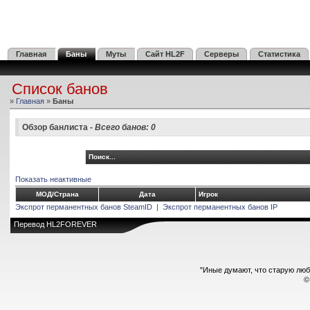
Главная
Баны
Муты
Сайт HL2F
Серверы
Статистика
Список банов
»
Главная
»
Баны
Обзор банлиста -
Всего банов: 0
Поиск...
Показать неактивные
МОД/Страна
Дата
Игрок
Экспрот перманентных банов SteamID
|
Экспрот перманентных банов IP
Перевод
HL2FOREVER
"Иные думают, что старую люб
©