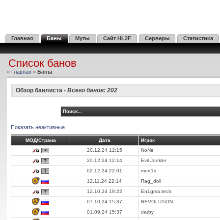
Главная
Баны
Муты
Сайт HL2F
Серверы
Статистика
Список банов
»
Главная
»
Баны
Обзор банлиста -
Всего банов: 202
Поиск...
Показать неактивные
МОД/Страна
Дата
Игрок
20.12.24 12:15
NoNe
20.12.24 12:14
Evil Jonkler
02.12.24 22:01
mort1s
12.11.24 22:14
Rag_doll
12.10.24 19:22
En1gma.tech
07.10.24 15:37
REVOLUTiON
01.09.24 15:37
darby