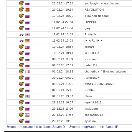
22.02.24 17:24
youllstayinmyheartfxrever
20.02.24 19:14
REVOLUTiON
17.02.24 15:29
qТайлер Дердан
11.02.24 22:53
OPPPRF
11.02.24 14:04
gary
11.02.24 10:53
Andrynix
11.02.24 10:53
٠•٠•dRuffI•٠•٠
10.02.24 18:57
kosta↯
10.02.24 18:41
@ ELICE⫻
08.02.24 11:09
Vivanuarth
02.02.24 17:09
nehto111
01.02.24 18:32
chatterbox_fr@rocketmail.com
30.01.24 00:09
AgressivJK
09.01.24 21:09
76561198282046079
02.01.24 15:16
Prof342
02.01.24 13:44
Name
29.12.23 16:07
egor4ik1613
29.12.23 11:06
astilaborn
27.12.23 17:56
coolman0012
23.12.23 19:38
sytsaxov
Экспрот перманентных банов SteamID
|
Экспрот перманентных банов IP