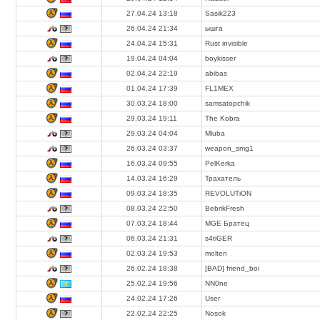
27.04.24 13:18
Sasik223
26.04.24 21:34
ышга
24.04.24 15:31
Rust invisible
19.04.24 04:04
boykisser
02.04.24 22:19
abibas
01.04.24 17:39
FL1MEX
30.03.24 18:00
samsatopchik
29.03.24 19:11
The Kobra
29.03.24 04:04
Mluba
26.03.24 03:37
weapon_smg1
16.03.24 09:55
PelKerka
14.03.24 16:29
Трахатель
09.03.24 18:35
REVOLUTiON
08.03.24 22:50
BebrikFresh
07.03.24 18:44
MGE Братец
06.03.24 21:31
s4tiGER
02.03.24 19:53
molten
26.02.24 18:38
[BAD] friend_boi
25.02.24 19:56
NN0ne
24.02.24 17:26
User
22.02.24 22:25
Nosok