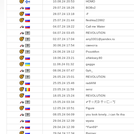
10.08.24 20:53
HOMO
29.07.24 18:26
BOBv2
28.07.24 13:18
-F
25.07.24 21:44
fleshka22882
04.07.24 19:22
Call me Water
04.07.24 03:45
REVOLUTiON
02.07.24 17:04
any3301@yandex.ru
30.06.24 17:54
свинота
24.06.24 19:12
Pozzitifon
19.06.24 23:21
zAleksey.80
11.06.24 01:32
gagga
08.06.24 07:47
0ph_
26.05.24 15:01
REVOLUTiON
25.05.24 15:46
radiANI
23.05.24 11:59
senz
18.05.24 15:24
REVOLUTiON
15.05.24 03:34
✔千ㄖ尺ᗪ 千ㄖ匚ㄩ丂
12.05.24 10:51
Figure
08.05.24 04:09
you look lonely...i can fix tha
29.04.24 12:39
wyata
29.04.24 12:39
^Fan69^
29.04.24 12:34
Raizser